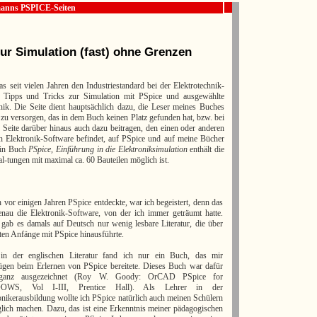
manns PSPICE-Seiten
ur Simulation (fast) ohne Grenzen
s seit vielen Jahren den Industriestandard bei der Elektrotechnik-
rlei Tipps und Tricks zur Simulation mit PSpice und ausgewählte
nik. Die Seite dient hauptsächlich dazu, die Leser meines Buches
 zu versorgen, das in dem Buch keinen Platz gefunden hat, bzw. bei
 Seite darüber hinaus auch dazu beitragen, den einen oder anderen
en Elektronik-Software befindet, auf PSpice und auf meine Bücher
ein Buch
PSpice, Einführung in die Elektroniksimulation
enthält die
tungen mit maximal ca. 60 Bauteilen möglich ist.
h vor einigen Jahren PSpice entdeckte, war ich begeistert, denn das
nau die Elektronik-Software, von der ich immer geträumt hatte.
 gab es damals auf Deutsch nur wenig lesbare Literatur, die über
sten Anfänge mit PSpice hinausführte.
in der englischen Literatur fand ich nur ein Buch, das mir
gen beim Erlernen von PSpice bereitete. Dieses Buch war dafür
ganz ausgezeichnet (Roy W. Goody: OrCAD PSpice for
OWS, Vol I-III, Prentice Hall). Als Lehrer in der
onikerausbildung wollte ich PSpice natürlich auch meinen Schülern
lich machen. Dazu, das ist eine Erkenntnis meiner pädagogischen