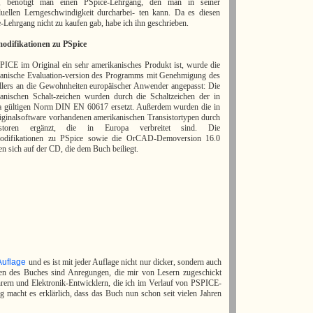
s, benötigt man einen PSpice-Lehrgang, den man in seiner
duellen Lerngeschwindigkeit durcharbei- ten kann. Da es diesen
-Lehrgang nicht zu kaufen gab, habe ich ihn geschrieben.
odifikationen zu PSpice
ICE im Original ein sehr amerikanisches Produkt ist, wurde die
anische Evaluation-version des Programms mit Genehmigung des
llers an die Gewohnheiten europäischer Anwender angepasst: Die
anischen Schalt-zeichen wurden durch die Schaltzeichen der in
a gültigen Norm DIN EN 60617 ersetzt. Außerdem wurden die in
iginalsoftware vorhandenen amerikanischen Transistortypen durch
istoren ergänzt, die in Europa verbreitet sind. Die
odifikationen zu PSpice sowie die OrCAD-Demoversion 16.0
en sich auf der CD, die dem Buch beiliegt.
Auflage
und es ist mit jeder Auflage nicht nur dicker, sondern auch
gen des Buches sind Anregungen, die mir von Lesern zugeschickt
rern und Elektronik-Entwicklern, die ich im Verlauf von PSPICE-
g macht es erklärlich, dass das Buch nun schon seit vielen Jahren