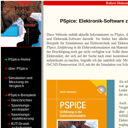
Robert Heine
PSpice: Elektronik-Software z
Diese Webseite enthält aktuelle Informationen zu PSpice, da
und Elektronik-Software darstellt. Sie finden hier alle
Beispiele für Simulationen aus Elektrotechnik und Elektro
PSpice, Einführung in die Elektroniksimulation
mit Material
der Drucklegung noch gar nicht verfügbar war. Sollte diese
Elektroniker, der sich auf der Suche nach einer kostenlos
PSpice-Home
aufmerksam zu machen, begrüße ich das natürlich sehr. M
OrCAD-Demoversion 16.0, mit der die Simulation von Schal-
über PSpice
Simulation und
Als ic
Messung im
war ge
Vergleich
Leider
die er
PSpice-Beispiele
Gleichrichter
Auch 
Spannungs-
Vergnü
verdoppler
aber 
Spannungs-
WIND
stabilisierung
Elektr
BJT-Grund-
zugäng
schaltungen