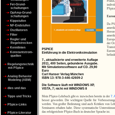
Praxi
Fet-Grund-
indivi
schaltungen
PSpice
OpAmp-Grund-
Eurom
schaltungen
Kippstufen
Da PSP
NF-Endstufen
amerik
Oszillatoren
Herste
Filter
amerik
Europ
Regler und
Regelstrecken
der Or
Trans
Kennlinien
PSPICE
Eurom
Konstantstrom-
Einführung in die Elektroniksimulation
befind
quellen
7., aktualisierte und erweiterte Auflage
2011, 400 Seiten, gebundene Ausgabe.
Regelungstechnik
Mit Simulationssoftware auf CD. 29,90
mit PSpice
Euro
Carl Hanser Verlag München
Analog Behavior
ISBN 13: 978-3-446-42609-2
Modeling (ABM)
Die Software läuft mit WINDOWS XP,
dies und das
VISTA, 7; nicht mit WINDOWS 8
Mein PSpice-Lehrbuch gibt es inzwischen bereits in der
7. 
Tipps und Tricks
besser geworden. Die wichtigste Quelle für Verbesserun
werden. Von großer Bedeutung sind auch Kritiken von Leh
PSpice-Links
Seminaren erhalten habe. Diese systematische Unterstützun
das erfolgreichste PSpice-Buch in deutscher Sprache ist.
PSpice-Literatur